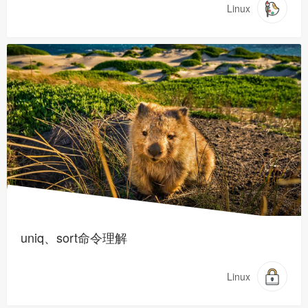
Linux
uniq、sort命令理解
Linux