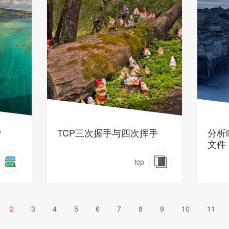
？
TCP三次握手与四次挥手
分析l
文件
tcp
2
3
4
5
6
7
8
9
10
11