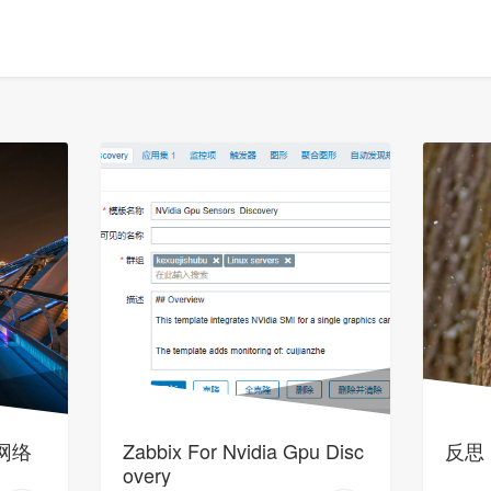
录网络
Zabbix For Nvidia Gpu Disc
反思
overy