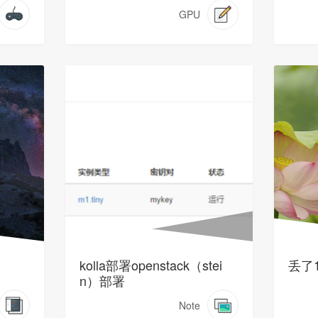
GPU
kolla部署openstack（stei
丢了
n）部署
Note