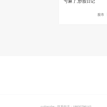
亏麻了,炒股日记
股市
cuijianzhe - 联系电话：18600796142