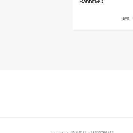
RabbitMQ
java
cuijianzhe - 联系电话：18600796142