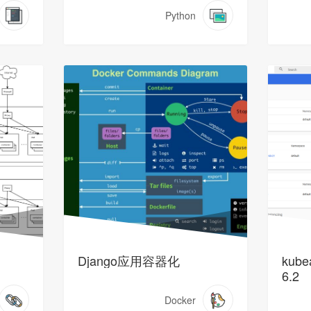
Python
Django应用容器化
kube
6.2
Docker