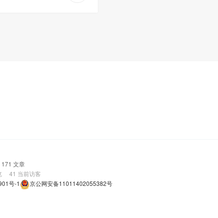
171 文章
览
41
当前访客
901号-1
京公网安备11011402055382号