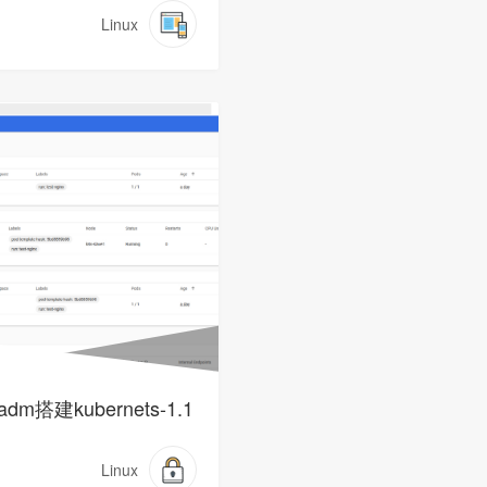
Linux
adm搭建kubernets-1.1
Linux