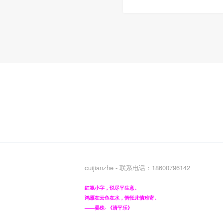
cuijianzhe - 联系电话：18600796142
红笺小字，说尽平生意。
鸿雁在云鱼在水，惆怅此情难寄。
——晏殊· 《清平乐》