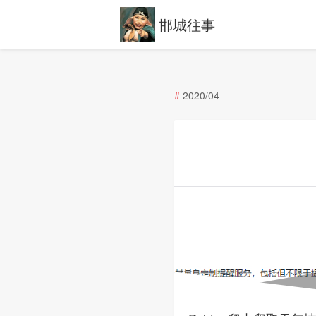
邯城往事
#
2020/04