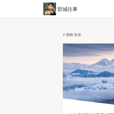
邯城往事
#
婚姻 标签