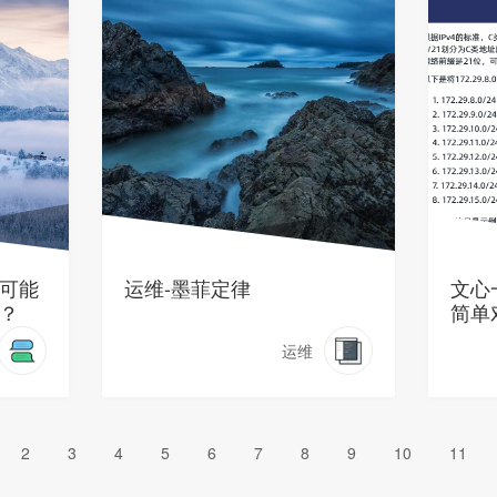
可能
运维-墨菲定律
文心
？
简单
运维
2
3
4
5
6
7
8
9
10
11